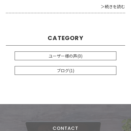
が公開されました。 現在の仕事についた経緯、仕事へのこだわ
＞続きを読む
りを簡潔にまとめております。 以下の画像をクリックしてぜひご
覧ください！ ↓↓↓
CATEGORY
ユーザー様の声(0)
ブログ(1)
CONTACT